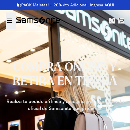
🧳¡PACK Maletas! + 20% dto Adicional. Ingresa AQUÍ
COMPRA ONLINE Y
RETIRA EN TIENDA
Realiza tu pedido en línea y recógelo gratis en la tienda
oficial de Samsonite que prefieras.